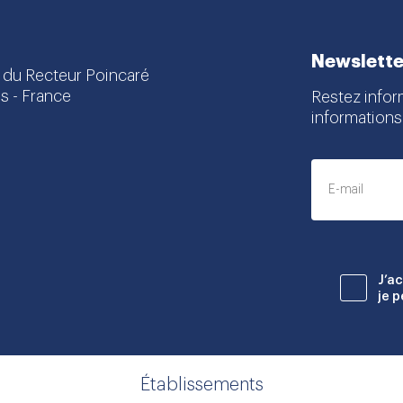
Newslette
 du Recteur Poincaré
s - France
Restez infor
informations
dIn
J’a
je 
Établissements