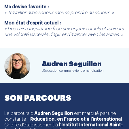
Ma devise favorite :
« Travailler avec sérieux sans se prendre au sérieux. »
Mon état d’esprit actuel :
« Une saine inquiétude face aux enjeux actuels et toujours
une volonté viscérale d’agir et d’avancer avec les autres. »
Audren Seguillon
L’éducation comme levier d’émancipation
SON PARCOURS
Le parcours d’
Audren Seguillon
est marqué par une
constante :
l’éducation, en France et à l’international
.
Cheffe d’établissement à
l’Institut International Saint-