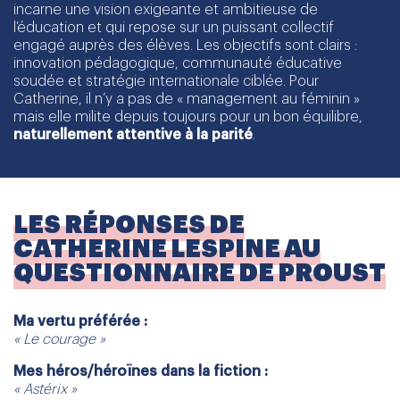
incarne une vision exigeante et ambitieuse de
l’éducation et qui repose sur un puissant collectif
engagé auprès des élèves. Les objectifs sont clairs :
innovation pédagogique, communauté éducative
soudée et stratégie internationale ciblée. Pour
Catherine, il n’y a pas de « management au féminin »
mais elle milite depuis toujours pour un bon équilibre,
naturellement attentive à la parité
.
LES RÉPONSES DE
CATHERINE LESPINE AU
QUESTIONNAIRE DE PROUST
Ma vertu préférée :
« Le courage »
Mes héros/héroïnes dans la fiction :
« Astérix »