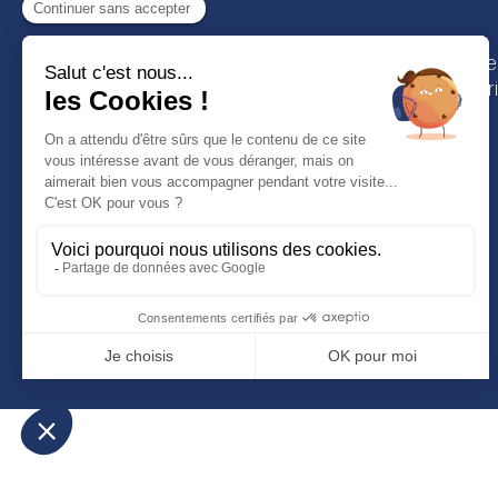
Odyssey
10 avenue
75016 Pari
Groupe Odyssey
Nos Écoles Françaises
Internationales
Offre pédagogique
Linke