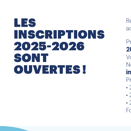
LES
R
a
INSCRIPTIONS
P
2025-2026
2
SONT
V
N
OUVERTES !
i
P
•
•
•
F