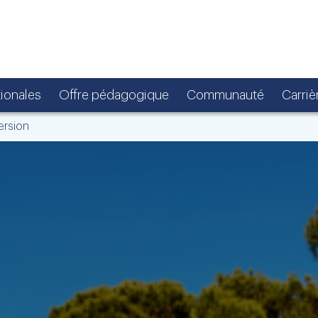
tionales
Offre pédagogique
Communauté
Carriè
rsion