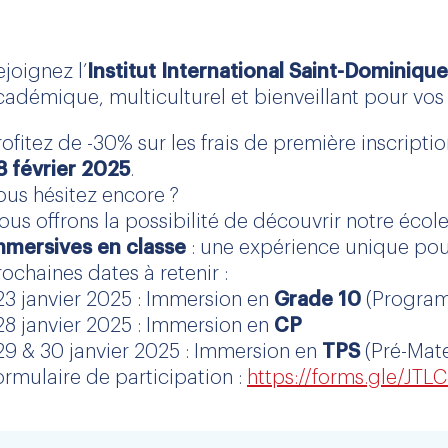
ejoignez l’
Institut International Saint-Dominiq
cadémique, multiculturel et bienveillant pour vos 
rofitez de -30% sur les frais de première inscript
8 février 2025
.
ous hésitez encore ?
ous offrons la possibilité de découvrir notre école
mmersives en classe
: une expérience unique pour
rochaines dates à retenir :
 23 janvier 2025 : Immersion en
Grade 10
(Program
 28 janvier 2025 : Immersion en
CP
 29 & 30 janvier 2025 : Immersion en
TPS
(Pré-Mate
ormulaire de participation :
https://forms.gle/J