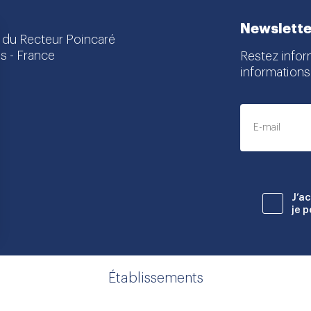
Newslette
 du Recteur Poincaré
s - France
Restez infor
informations
dIn
J’a
je 
Établissements