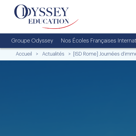
Groupe Odyssey
Nos Écoles Françaises Interna
Accueil
>
Actualités
> [ISD Rome] Journées d’imme